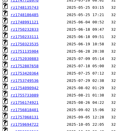
rz1747720976
rz1748135743
rz1748186485
rz1748991121
rz1750232833
rz1750233111
rz1750323535
rz1751135904
rz1752030883
rz1752807658
rz1753420364
rz1753749536
rz1754090942
rz1755733089
rz1756174921
rz1756818401
rz1757068131
rz1759694722