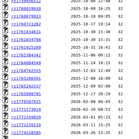
rz1759956512
rz1760019930
rz1760079933
rz1760721282
rz1761834631
rz1761834708
rz1761925289
rz1762384342
rz1764004549
rz1764762555
rz1765206591
rz1765242537
rz1765999795
rz1770507915
rz1771573919
rz1772339029
rz1773239110
rz1774528505