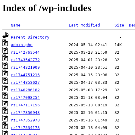
Index of /wp-includes
Name
Last modified
Size
De
Parent Directory
admin.php
rz1742763544
rz1743542772
rz1744321909
rz1744751216
rz1744853627
rz1746286182
rz1747098254
rz1747117156
rz1747350943
rz1747352978
rz1747534173