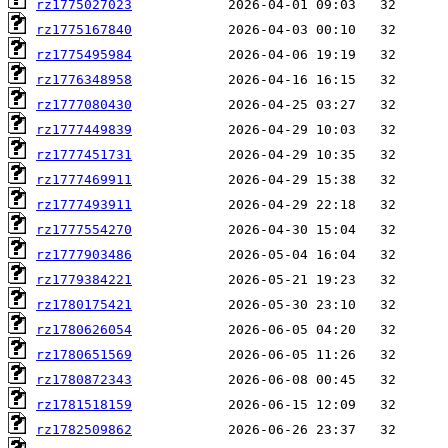
rz1775027023
rz1775167840
rz1775495984
rz1776348958
rz1777080430
rz1777449839
rz1777451731
rz1777469911
rz1777493911
rz1777554270
rz1777903486
rz1779384221
rz1780175421
rz1780626054
rz1780651569
rz1780872343
rz1781518159
rz1782509862